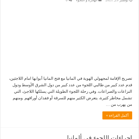
نوفمبر 29, 2021
الهجرة و اللجوء
0
تصريح الإقامة لمجهولي الهوية في المانيا مع فتح المانيا أبوابها امام اللاجئين،
قدم عدد كبير من طالبي اللجوء من عدد كبير من دول الشرق الأوسط ودول
النزاعات والصراعات. وفي رحلة اللجوء الطويلة التي يسلكها اللاجئ، التي
تشمل مخاطر كثيرة، يتعرض الكثير منهم للسرقة أو فقدان أوراقهم. ومنهم
من يهرب من …
أكمل القراءة »
إجراءات اللجوء في ألمانيا