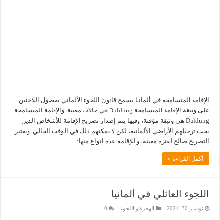
الإقامة المتسامحة في ألمانيا يسمح قانون اللجوء الألماني بحصول اللاجئين
على وثيقة الإقامة المتسامحة Duldung في حالات معينة. والإقامة المتسامحة
Duldung هي وثيقة مؤقتة، وفيها يتم إصدار تصريح الإقامة للأشخاص الذين
يجب ترحيلهم الأراضي الألمانية، لكن لا يمكنهم ذلك في الوقت الحالي. ويعتبر
التصريح صالح لفترة معينة، و للإقامة عدة انواع منها: …
أكمل القراءة »
اللجوء العائلي في ألمانيا
نوفمبر 30, 2021
الهجرة و اللجوء
0