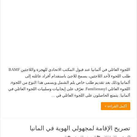
اللجوء العائلي في ألمانيا عند قبول المكتب الاتحادي للهجرة واللاجئين BAMF
طلب اللجوء لأحد اللاجئين، يسمح للاجئ باستقدام أفراد عائلته إلى
ألمانيا.وذلك بعد تقديم طلب خاص بلم الشمل ويسمى هذا النوع من اللجوء،
اللجوء العائلي Familienasyl. تعرّف على إيجابيات وسلبيات اللجوء العائلي في
ألمانيا: يتمتع الحاصلون على اللجوء العائلي في …
أكمل القراءة »
تصريح الإقامة لمجهولي الهوية في المانيا