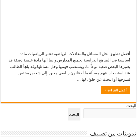
أفضل تطبيق لحل المسائل والمعادلات الرياضية تعتبر الرياضيات مادة
أساسية في المناهج الدراسية لجميع المدارس.و بما أنها مادة علمية دقيقة قد
يعتبرها البعض صعبة نوعاً ما، ويستصب فهمها وحل مسائلها.وقد يلجأ الطالب
عند استصعاب فهم مسألة ما أو قانون رياضي معين إلى شخص مختص
لشرحها أو البحث عن حلول لها …
أكمل القراءة »
البحث
البحث
تدوينات من تصنيف