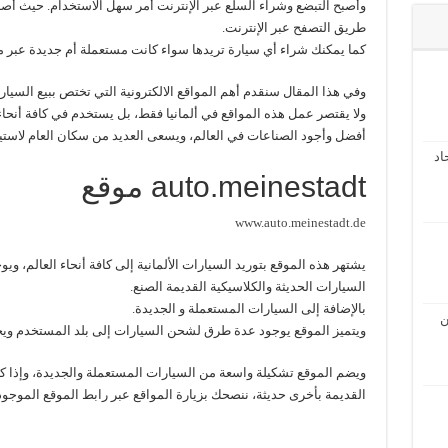
وأصبح التبضع وشراء السلع عبر الإنترنت أمر سهل الاستخدام. حيث أص
طريق التصفح عبر الإنترنت.
كما يمكنك شراء أي سيارة تريدها سواء كانت مستعملة أم جديدة عبر موا
وفي هذا المقال سنقدم أهم المواقع الالكترونية التي تختص ببيع السيار
ولا يقتصر عمل هذه المواقع في ألمانيا فقط، بل يستخدم في كافة أنحاء 
أفضل وأجود الصناعات في العالم، ويسعى العديد من سكان العام لاستير
اد
auto.meinestadt موقع
www.auto.meinestadt.de
يشتهر هذه الموقع بتوريد السيارات الألمانية إلى كافة أنحاء العالم، و
السيارات الحديثة والكلاسيكية القديمة الصنع.
بالإضافة إلى السيارات المستعملة و الجديدة.
ن
ويتميز الموقع يوجود عدة طرق لشحن السيارات إلى بلد المستخدم ويخ
ويضم الموقع تشكيلة واسعة من السيارات المستعملة والجديدة، وإذا 
القديمة بأخرى حديثة، ننصحك بزيارة المواقع عبر رابط الموقع الموجود 