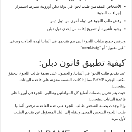
الأشخاص المقدمين طلب لجوء في دولة دبلن أوروبية بشرط استمرار
إجراءات اللجوء.
رفض طلب اللجوء في دولة أخرى من دول دبلن.
وجود تأشيرة أو تصريح إقامة من إحدى دول دبلن.
وترفض جميع طلبات اللجوء التي يتم تقديمها في ألمانيا لهذه الحالات وتدعى
“غير مقبول” أو “unzulässig”.
كيفية تطبيق قانون دبلن:
عند تقديم طلب اللجوء في ألمانيا، والحصول على بصمة طالب اللجوء، يتحقق
مكتب الهجرة BAMF مما إذا كانت البصمة مخزنة على قاعدة البيانات
Eurodac.
حيث يتم تخزين بصمات أصابع كل المواطنين وطالبي اللجوء في أوروبا على
قاعدة البيانات Eurodac.
وإذا وجدت بصمة الشخص طالب اللجوء على هذه القاعدة، ترفض ألمانيا
طلب اللجوء للشخص المعني وتنقله إلى البلد المسؤول عن تقديم الطلب
لأول مرة.