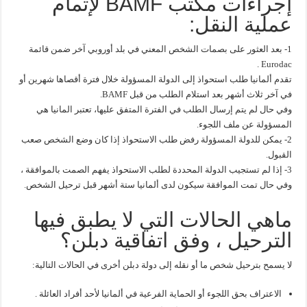
إجراءات مكتب BAMF لإتمام
عملية النقل:
1- بعد العثور على بصمات الشخص المعني في بلد أوروبي آخر ضمن قائمة
Eurodac .
تقدم ألمانيا طلب استحواذ إلى الدولة المسؤولة خلال فترة أقصاها شهرين أو
في آخر ثلاث أشهر بعد استلام الطلب من قبل BAMF.
وفي حال لم يتم إرسال الطلب في الفترة المتفق عليها، تعتبر المانيا هي
المسؤولة عن ملف اللجوء.
2- يمكن للدولة المسؤولة رفض طلب الاستحواذ إذا كان وضع الشخص صعب
القبول.
3- إذا لم تستجيب الدولة المحددة لطلب الاستحواذ يفهم الصمت بالموافقة ،
وفي حال تمت الموافقة سيكون لدى ألمانيا ستة أشهر قبل ترحيل الشخص.
ماهي الحالات التي لا يطبق فيها
الترحيل ، وفق اتفاقية دبلن؟
لا يسمح بترحيل شخص ما أو نقله إلى دولة دبلن أخرى في الحالات التالية:
الاعتراف بحق اللجوء أو الحماية الفرعية في ألمانيا لأحد أفراد العائلة .