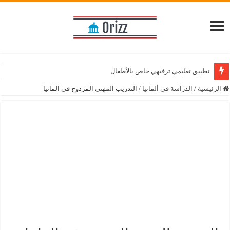
تطبيق تعليمي ترفيهي خاص بالأطفال
تطبيق مميز للاستفسار عن الضريبة في المانيا
الرئيسية
/
الدراسة في ألمانيا
/
التدريب المهني المزدوج في المانيا
تطبيق خاص بتعلم اللغة الانجليزية مع معلم خاص
حمّل تطبيق موسوعة الأعشاب الطبيعية واستفد من نصائح الطب البديل
تطبيق تعليمي وترفيهي للأطفال
أفضل متجر الكتروني للتسوق عبر الانترنت
تطبيق مترجم فوري لأكثر من 100 لغة
كل ما تحتاج معرفته حول تأشيرة وتصاريح العمل في ألمانيا
حمّل تطبيق مكتبة الكتب الإسلامية على هاتفك المحمول
الحصول على تصريح العمل في ألمانيا