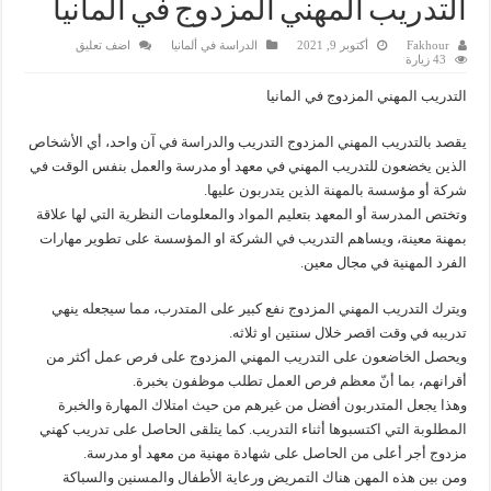
التدريب المهني المزدوج في المانيا
Fakhour
أكتوبر 9, 2021
الدراسة في ألمانيا
اضف تعليق
43 زيارة
التدريب المهني المزدوج في المانيا
يقصد بالتدريب المهني المزدوج التدريب والدراسة في آن واحد، أي الأشخاص
الذين يخضعون للتدريب المهني في معهد أو مدرسة والعمل بنفس الوقت في
شركة أو مؤسسة بالمهنة الذين يتدربون عليها.
وتختص المدرسة أو المعهد بتعليم المواد والمعلومات النظرية التي لها علاقة
بمهنة معينة، ويساهم التدريب في الشركة او المؤسسة على تطوير مهارات
الفرد المهنية في مجال معين.
ويترك التدريب المهني المزدوج نفع كبير على المتدرب، مما سيجعله ينهي
تدريبه في وقت اقصر خلال سنتين او ثلاثه.
ويحصل الخاضعون على التدريب المهني المزدوج على فرص عمل أكثر من
أقرانهم، بما أنّ معظم فرص العمل تطلب موظفون بخبرة.
وهذا يجعل المتدربون أفضل من غيرهم من حيث امتلاك المهارة والخبرة
المطلوبة التي اكتسبوها أثناء التدريب. كما يتلقى الحاصل على تدريب كهني
مزدوج أجر أعلى من الحاصل على شهادة مهنية من معهد أو مدرسة.
ومن بين هذه المهن هناك التمريض ورعاية الأطفال والمسنين والسباكة