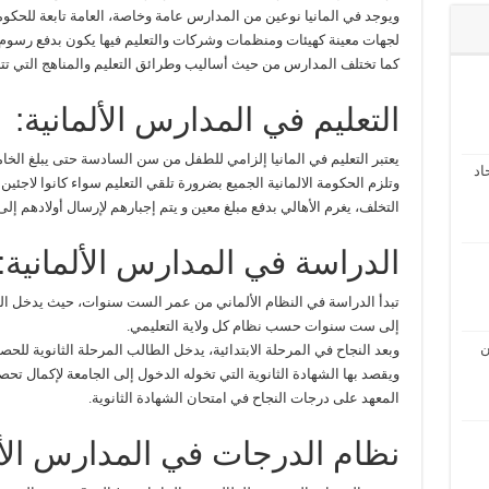
ويوجد في المانيا نوعين من المدارس عامة وخاصة، العامة تابعة للحكومة 
لجهات معينة كهيئات ومنظمات وشركات والتعليم فيها يكون بدفع رسوم
كما تختلف المدارس من حيث أساليب وطرائق التعليم والمناهج التي تتبع
التعليم في المدارس الألمانية:
يعتبر التعليم في المانيا إلزامي للطفل من سن السادسة حتى يبلغ ال
اد
وتلزم الحكومة الالمانية الجميع بضرورة تلقي التعليم سواء كانوا لاجئي
التخلف، يغرم الأهالي بدفع مبلغ معين و يتم إجبارهم لإرسال أولادهم إل
الدراسة في المدارس الألمانية:
تبدأ الدراسة في النظام الألماني من عمر الست سنوات، حيث يدخل الط
إلى ست سنوات حسب نظام كل ولاية التعليمي.
ن
وبعد النجاح في المرحلة الابتدائية، يدخل الطالب المرحلة الثانوية للحصول ع
ويقصد بها الشهادة الثانوية التي تخوله الدخول إلى الجامعة لإكمال تحص
المعهد على درجات النجاح في امتحان الشهادة الثانوية.
نظام الدرجات في المدارس الأل