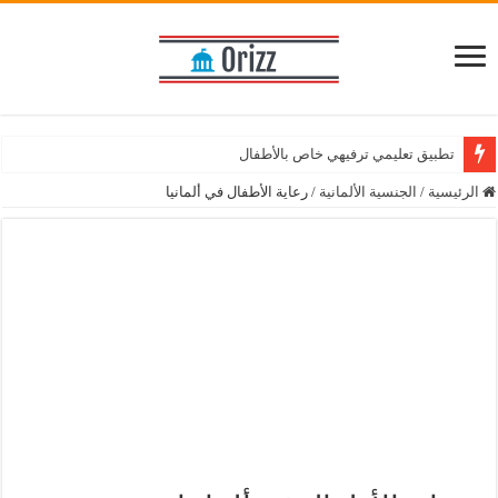
تطبيق تعليمي ترفيهي خاص بالأطفال
تطبيق مميز للاستفسار عن الضريبة في المانيا
الرئيسية
/
الجنسية الألمانية
/
رعاية الأطفال في ألمانيا
تطبيق خاص بتعلم اللغة الانجليزية مع معلم خاص
حمّل تطبيق موسوعة الأعشاب الطبيعية واستفد من نصائح الطب البديل
تطبيق تعليمي وترفيهي للأطفال
أفضل متجر الكتروني للتسوق عبر الانترنت
تطبيق مترجم فوري لأكثر من 100 لغة
كل ما تحتاج معرفته حول تأشيرة وتصاريح العمل في ألمانيا
حمّل تطبيق مكتبة الكتب الإسلامية على هاتفك المحمول
الحصول على تصريح العمل في ألمانيا