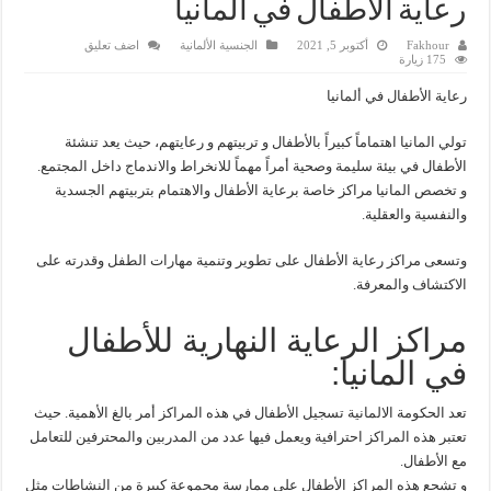
رعاية الأطفال في ألمانيا
Fakhour
أكتوبر 5, 2021
الجنسية الألمانية
اضف تعليق
175 زيارة
رعاية الأطفال في ألمانيا
تولي المانيا اهتماماً كبيراً بالأطفال و تربيتهم و رعايتهم، حيث يعد تنشئة
الأطفال في بيئة سليمة وصحية أمراً مهماً للانخراط والاندماج داخل المجتمع.
و تخصص المانيا مراكز خاصة برعاية الأطفال والاهتمام بتربيتهم الجسدية
والنفسية والعقلية.
وتسعى مراكز رعاية الأطفال على تطوير وتنمية مهارات الطفل وقدرته على
الاكتشاف والمعرفة.
مراكز الرعاية النهارية للأطفال
في المانيا:
تعد الحكومة الالمانية تسجيل الأطفال في هذه المراكز أمر بالغ الأهمية. حيث
تعتبر هذه المراكز احترافية ويعمل فيها عدد من المدربين والمحترفين للتعامل
مع الأطفال.
و تشجع هذه المراكز الأطفال على ممارسة مجموعة كبيرة من النشاطات مثل