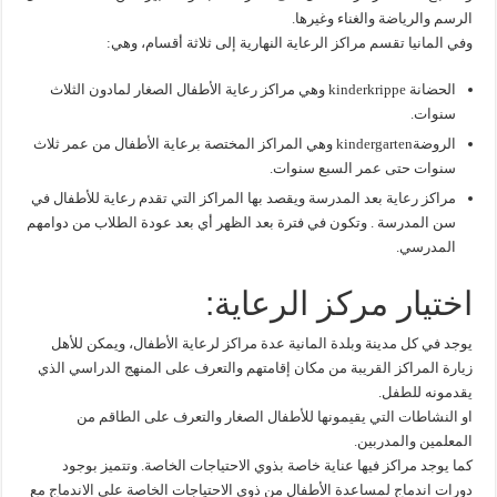
الرسم والرياضة والغناء وغيرها.
وفي المانيا تقسم مراكز الرعاية النهارية إلى ثلاثة أقسام، وهي:
الحضانة kinderkrippe وهي مراكز رعاية الأطفال الصغار لمادون الثلاث
سنوات.
الروضةkindergarten وهي المراكز المختصة برعاية الأطفال من عمر ثلاث
سنوات حتى عمر السبع سنوات.
مراكز رعاية بعد المدرسة ويقصد بها المراكز التي تقدم رعاية للأطفال في
سن المدرسة . وتكون في فترة بعد الظهر أي بعد عودة الطلاب من دوامهم
المدرسي.
اختيار مركز الرعاية:
يوجد في كل مدينة وبلدة المانية عدة مراكز لرعاية الأطفال، ويمكن للأهل
زيارة المراكز القريبة من مكان إقامتهم والتعرف على المنهج الدراسي الذي
يقدمونه للطفل.
او النشاطات التي يقيمونها للأطفال الصغار والتعرف على الطاقم من
المعلمين والمدربين.
كما يوجد مراكز فيها عناية خاصة بذوي الاحتياجات الخاصة. وتتميز بوجود
دورات اندماج لمساعدة الأطفال من ذوي الاحتياجات الخاصة على الاندماج مع