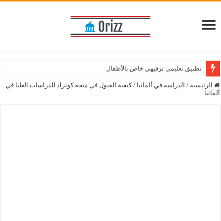
تطبيق تعليمي ترفيهي خاص بالأطفال
تطبيق مميز للاستفسار عن الضريبة في المانيا
الرئيسية
/
الدراسة في ألمانيا
/
كيفية القبول في منحة كونراد للدراسات العليا في
ألمانيا
تطبيق خاص بتعلم اللغة الانجليزية مع معلم خاص
حمّل تطبيق موسوعة الأعشاب الطبيعية واستفد من نصائح الطب البديل
تطبيق تعليمي وترفيهي للأطفال
أفضل متجر الكتروني للتسوق عبر الانترنت
تطبيق مترجم فوري لأكثر من 100 لغة
كل ما تحتاج معرفته حول تأشيرة وتصاريح العمل في ألمانيا
حمّل تطبيق مكتبة الكتب الإسلامية على هاتفك المحمول
الحصول على تصريح العمل في ألمانيا